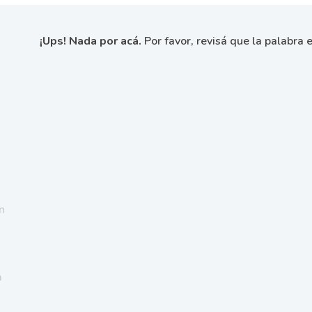
¡Ups! Nada por acá.
Por favor, revisá que la palabra e
n
a