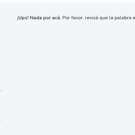
¡Ups! Nada por acá.
Por favor, revisá que la palabra e
n
a