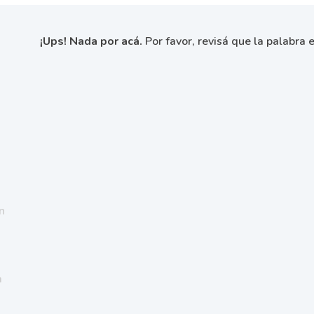
¡Ups! Nada por acá.
Por favor, revisá que la palabra e
n
a