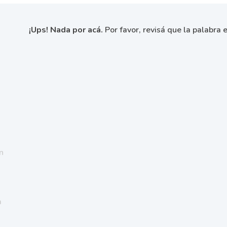
¡Ups! Nada por acá.
Por favor, revisá que la palabra e
n
a