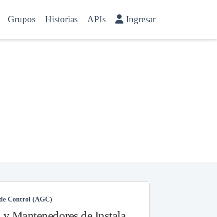
Grupos
Historias
APIs
Ingresar
 de Control (AGC)
Fabricantes, Reparadores, Instaladores y Mantenedores de Instalaciones Fijas contra Incendios.