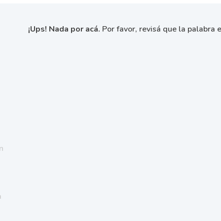
¡Ups! Nada por acá.
Por favor, revisá que la palabra e
n
a