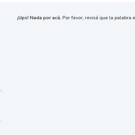
¡Ups! Nada por acá.
Por favor, revisá que la palabra e
n
a